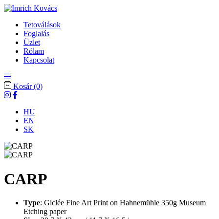
Tetoválások
Foglalás
Üzlet
Rólam
Kapcsolat
Kosár
(0)
HU
EN
SK
CARP
Type
: Giclée Fine Art Print on Hahnemühle 350g Museum
Etching paper