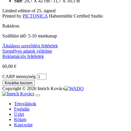
Size
: 29,7 X 42 cm / 11,7 X 16,5 in
Limited edition of 25, signed
Printed by
PICTONICA
Hahnemühle Certified Studio
Raktáron
Szállítási idő: 5-10 munkanap
Általános szerződési feltételek
Személyes adatok védelme
Reklamációs feltételek
60,00
€
CARP mennyiség
Kosárba teszem
Copyright © 2026 Imrich Kovács
Tetoválások
Foglalás
Üzlet
Rólam
Kapcsolat