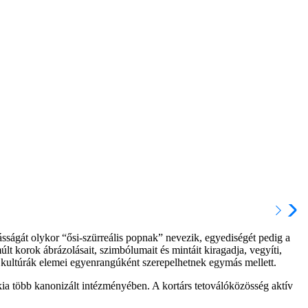
ásságát olykor “ősi-szürreális popnak” nevezik, egyediségét pedig a
lt korok ábrázolásait, szimbólumait és mintáit kiragadja, vegyíti,
és kultúrák elemei egyenrangúként szerepelhetnek egymás mellett.
kia több kanonizált intézményében. A kortárs tetoválóközösség aktív