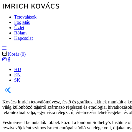
Tetoválások
Foglalás
Üzlet
Rólam
Kapcsolat
Kosár
(0)
HU
EN
SK
Kovács Imrich tetoválóművész, festő és grafikus, akinek munkáit a ko
világ különböző tájairól származó régészeti és etnológiai hivatkozások
rekontextualizálja, egymásra rétegzi, új értelmezési lehetőségeket és
Festményeit bemutatták többek között a londoni Sotheby’s Institute o
résztvevőjeként számos ismert európai stúdió vendége volt, díjakat n