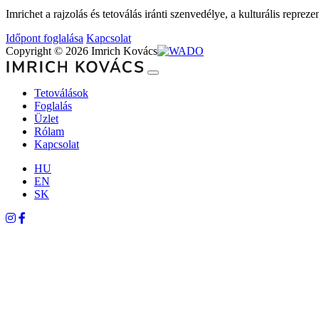
Imrichet a rajzolás és tetoválás iránti szenvedélye, a kulturális repre
Időpont foglalása
Kapcsolat
Copyright © 2026 Imrich Kovács
Tetoválások
Foglalás
Üzlet
Rólam
Kapcsolat
HU
EN
SK