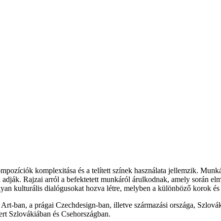
mpozíciók komplexitása és a telített színek használata jellemzik. Munk
 adják. Rajzai arról a befektetett munkáról árulkodnak, amely során elmú
 olyan kulturális dialógusokat hozva létre, melyben a különböző korok 
f Art-ban, a prágai Czechdesign-ban, illetve származási országa, Szlová
yert Szlovákiában és Csehországban.