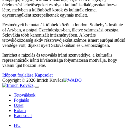
értelmezési lehetőségeket és olyan kulturális dialógusokat hozva
létre, melyben a különböző korok és kultúrák elemei
egyenrangúként szerepelhetnek egymás mellett.
Festményeit bemutatták többek között a londoni Sotheby’s Institute
of Art-ban, a prágai Czechdesign-ban, illetve származási országa,
Szlovákia több kanonizált intézményében. A kortárs
tetoválóközösség aktív résztvevőjeként számos ismert európai stúdió
vendége volt, díjakat nyert Szlovákiában és Csehországban.
Imrichet a rajzolás és tetoválás iránti szenvedélye, a kulturális
reprezentációk iránti kíváncsisága folyamatosan motiválja, hogy
valami újat hozzon létre.
Időpont foglalása
Kapcsolat
Copyright © 2026 Imrich Kovács
Tetoválások
Foglalás
Üzlet
Rólam
Kapcsolat
HU