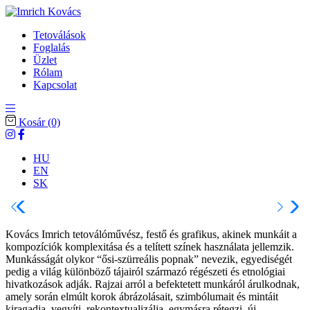
Tetoválások
Foglalás
Üzlet
Rólam
Kapcsolat
Kosár
(0)
HU
EN
SK
Kovács Imrich tetoválóművész, festő és grafikus, akinek munkáit a
kompozíciók komplexitása és a telített színek használata jellemzik.
Munkásságát olykor “ősi-szürreális popnak” nevezik, egyediségét
pedig a világ különböző tájairól származó régészeti és etnológiai
hivatkozások adják. Rajzai arról a befektetett munkáról árulkodnak,
amely során elmúlt korok ábrázolásait, szimbólumait és mintáit
kiragadja, vegyíti, rekontextualizálja, egymásra rétegzi, új